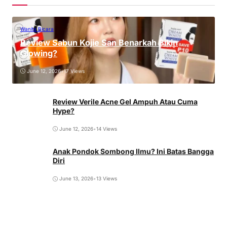
Wanita Bicara
Review Sabun Kojie San Benarkah Bikin
Glowing?
June 12, 2026
•
17 Views
Review Verile Acne Gel Ampuh Atau Cuma
Hype?
June 12, 2026
•
14 Views
Anak Pondok Sombong Ilmu? Ini Batas Bangga
Diri
June 13, 2026
•
13 Views