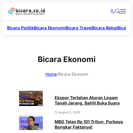
Bicara Politik
Bicara Ekonomi
Bicara Travel
Bicara Religi
Bicara 
Bicara Ekonomi
Home
/
Bicara Ekonomi
Ekspor Tertahan Aturan Logam
Bicara
Ekonomi
Tanah Jarang, Bahlil Buka Suara
August 3, 2026
MBG Telan Rp 101 Triliun, Purbaya
Bicara
Ekonomi
Bongkar Faktanya!