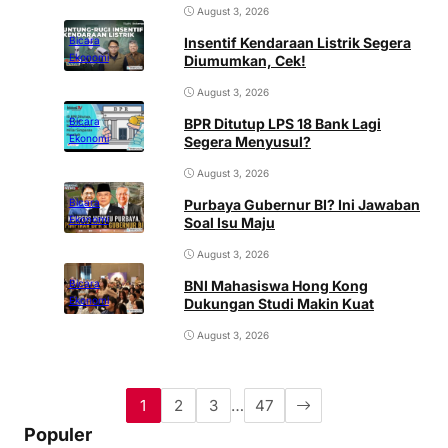
August 3, 2026
Insentif Kendaraan Listrik Segera
Bicara
Ekonomi
Diumumkan, Cek!
August 3, 2026
BPR Ditutup LPS 18 Bank Lagi
Bicara
Ekonomi
Segera Menyusul?
August 3, 2026
Purbaya Gubernur BI? Ini Jawaban
Bicara
Ekonomi
Soal Isu Maju
August 3, 2026
BNI Mahasiswa Hong Kong
Bicara
Ekonomi
Dukungan Studi Makin Kuat
August 3, 2026
1
2
3
…
47
Populer