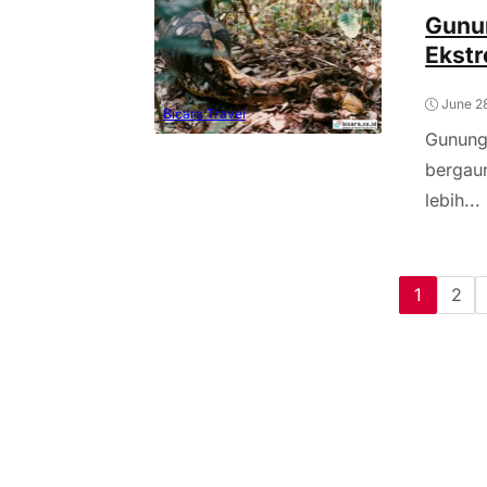
Gunu
Ekstr
June 2
Bicara Travel
Gunung
bergau
lebih...
1
2