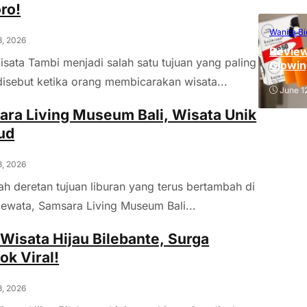
ro!
Wanita Bi
8, 2026
Review
sata Tambi menjadi salah satu tujuan yang paling
Glowin
disebut ketika orang membicarakan wisata...
June 1
ra Living Museum Bali, Wisata Unik
ud
8, 2026
ah deretan tujuan liburan yang terus bertambah di
ewata, Samsara Living Museum Bali...
Wisata Hijau Bilebante, Surga
k Viral!
8, 2026