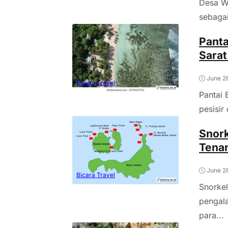
Desa Wi
sebagai
Panta
Sarat
June 2
Bicara Travel
Pantai 
pesisir
Snork
Tenan
June 2
Bicara Travel
Snorkel
pengal
para...