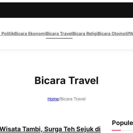
 Politik
Bicara Ekonomi
Bicara Travel
Bicara Religi
Bicara Otomotif
W
Bicara Travel
Home
/
Bicara Travel
Popule
Wisata Tambi, Surga Teh Sejuk di