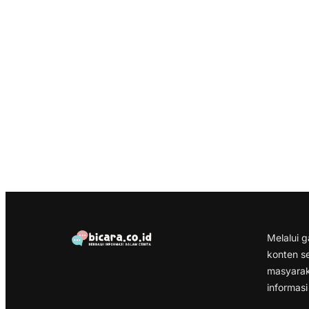
Melalui 
konten s
masyarak
informasi