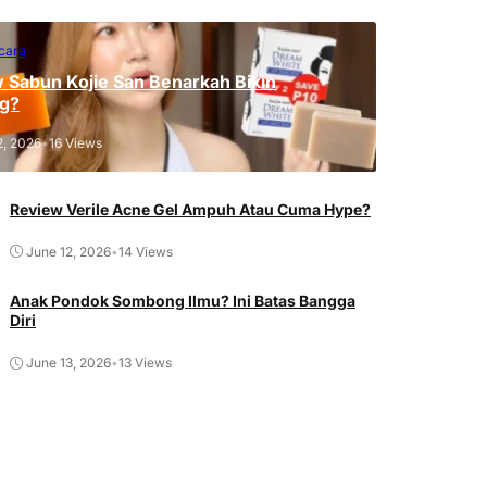
cara
 Sabun Kojie San Benarkah Bikin
g?
2, 2026
•
16 Views
Review Verile Acne Gel Ampuh Atau Cuma Hype?
June 12, 2026
•
14 Views
Anak Pondok Sombong Ilmu? Ini Batas Bangga
Diri
June 13, 2026
•
13 Views