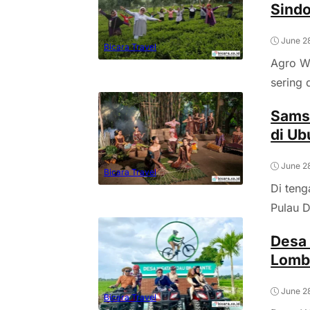
Sindo
June 2
Bicara Travel
Agro Wi
sering 
Samsa
di Ub
June 2
Bicara Travel
Di teng
Pulau D
Desa 
Lombo
June 2
Bicara Travel