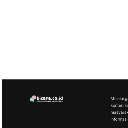
Melalui 
konten s
masyarak
informasi