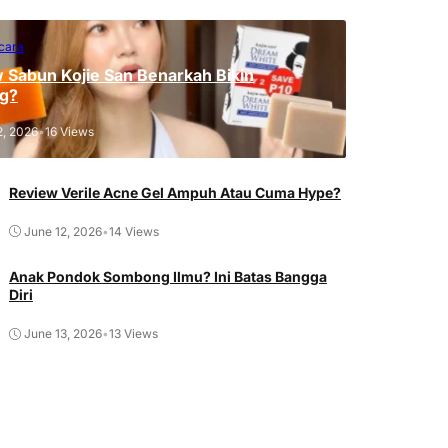
cara
 Sabun Kojie San Benarkah Bikin
g?
2, 2026
•
16 Views
Review Verile Acne Gel Ampuh Atau Cuma Hype?
June 12, 2026
•
14 Views
Anak Pondok Sombong Ilmu? Ini Batas Bangga
Diri
June 13, 2026
•
13 Views