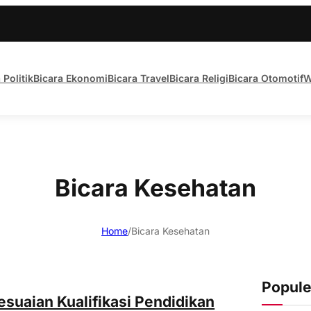
 Politik
Bicara Ekonomi
Bicara Travel
Bicara Religi
Bicara Otomotif
W
Bicara Kesehatan
Home
/
Bicara Kesehatan
Popule
suaian Kualifikasi Pendidikan