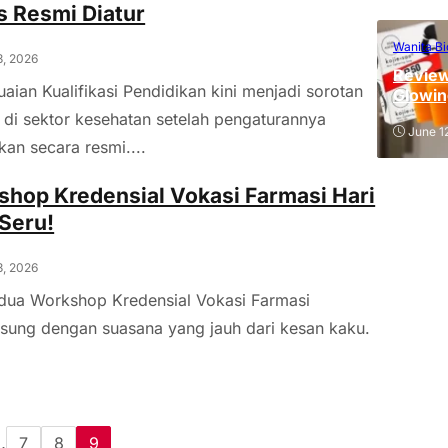
 Resmi Diatur
Wanita Bi
3, 2026
Review
aian Kualifikasi Pendidikan kini menjadi sorotan
Glowin
 di sektor kesehatan setelah pengaturannya
June 1
kan secara resmi....
hop Kredensial Vokasi Farmasi Hari
Seru!
3, 2026
edua Workshop Kredensial Vokasi Farmasi
sung dengan suasana yang jauh dari kesan kaku.
…
7
8
9