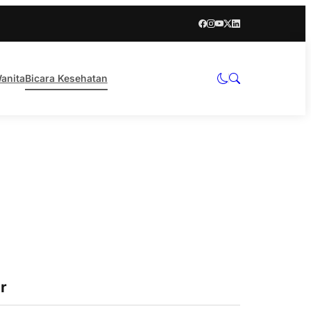
anita
Bicara Kesehatan
r