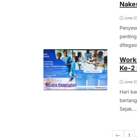
Nakes
June 2
Penyesu
penting
ditegas
Works
Ke-2 
June 2
Bicara Kesehatan
Hari k
berlang
Sejak...
1