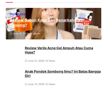
Wanita Bicara
Review Sabun Kojie San Benarkah Bikin
Glowing?
June 12, 2026
•
16 Views
Review Verile Acne Gel Ampuh Atau Cuma
Hype?
June 12, 2026
•
14 Views
Anak Pondok Sombong Ilmu? Ini Batas Bangga
Diri
June 13, 2026
•
13 Views