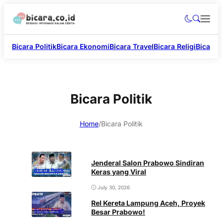
Bicara Politik
Bicara Ekonomi
Bicara Travel
Bicara Religi
Bicara 
Bicara Politik
Home
/
Bicara Politik
Jenderal Salon Prabowo Sindiran
Bicara Politik
Keras yang Viral
July 30, 2026
Rel Kereta Lampung Aceh, Proyek
Bicara Politik
Besar Prabowo!