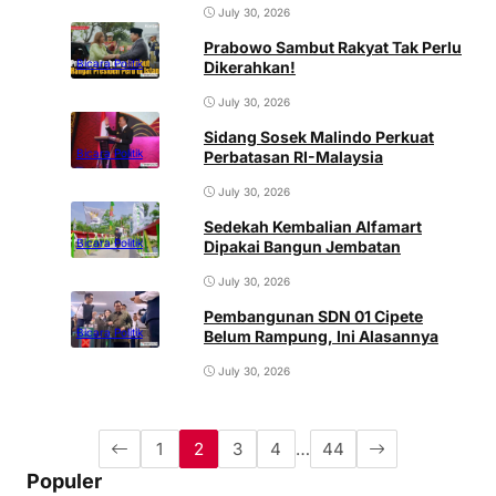
July 30, 2026
Prabowo Sambut Rakyat Tak Perlu
Bicara Politik
Dikerahkan!
July 30, 2026
Sidang Sosek Malindo Perkuat
Bicara Politik
Perbatasan RI-Malaysia
July 30, 2026
Sedekah Kembalian Alfamart
Bicara Politik
Dipakai Bangun Jembatan
July 30, 2026
Pembangunan SDN 01 Cipete
Bicara Politik
Belum Rampung, Ini Alasannya
July 30, 2026
1
2
3
4
…
44
Populer