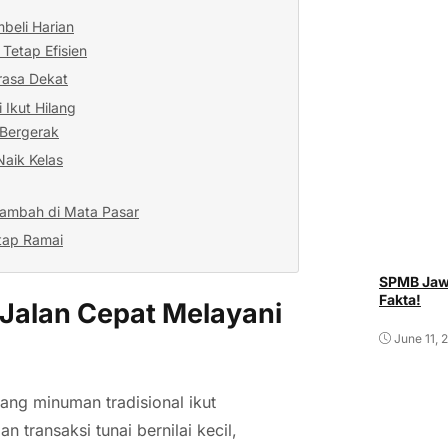
beli Harian
Tetap Efisien
rasa Dekat
 Ikut Hilang
 Bergerak
Naik Kelas
 Tambah di Mata Pasar
tap Ramai
SPMB Jawa
Fakta!
Jalan Cepat Melayani
June 11, 
ng minuman tradisional ikut
 transaksi tunai bernilai kecil,