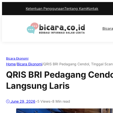
Ketentuan Penggunaan
Tentang Kami
Kontak
Bicara
Bicara Ekonomi
Home
/
Bicara Ekonomi
/
QRIS BRI Pedagang Cendol, Tinggal Scan
QRIS BRI Pedagang Cendo
Langsung Laris
June 29, 2026
•
5
Views
•
8 Min read