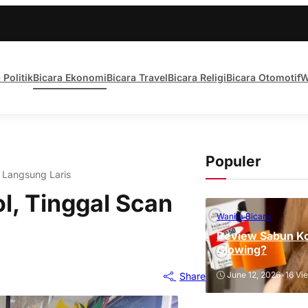
 Politik
Bicara Ekonomi
Bicara Travel
Bicara Religi
Bicara Otomotif
W
Populer
 Langsung Laris
l, Tinggal Scan
Wanita Bicara
Review Sabun Ko
Glowing?
June 12, 2026
•
16 Vi
Share