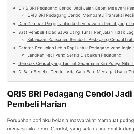
QRIS BRI Pedagang Cendol Jadi Jalan Cepat Melayani Pem
QRIS BRI Pedagang Cendol Membantu Transaksi Kecil 
Dari Gerobak Pinggir Jalan ke Pembayaran Digital yang Te
Saat Pembeli Tidak Bawa Uang Tunai, Penjualan Tidak Lagi
Kebiasaan Konsumen Berubah, Pedagang Cendol Ikut
Catatan Penjualan Lebih Rapi untuk Pedagang yang Ingin 
Langkah Kecil yang Sering Diabaikan Pedagang
Gerobak Cendol yang Terlihat Sederhana Kini Punya Nilai
Di Balik Segelas Cendol, Ada Cara Baru Menjaga Usaha Te
QRIS BRI Pedagang Cendol Jadi 
Pembeli Harian
Perubahan perilaku belanja masyarakat membuat pedaga
menyesuaikan diri. Cendol, yang selama ini identik dengan