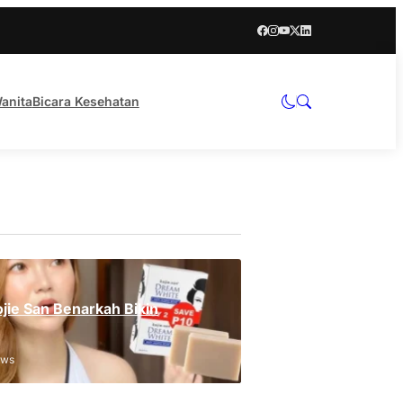
anita
Bicara Kesehatan
jie San Benarkah Bikin
ews