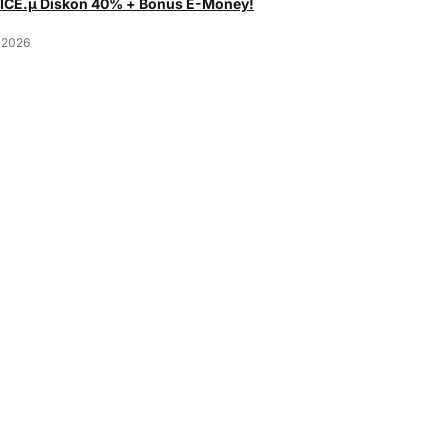
 ICE.µ Diskon 40% + Bonus E-Money!
 2026