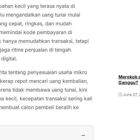
ahan kecil yang terasa nyata di
ulu mengandalkan uang tunai mulai
ang cepat, ringkas, dan mudah
 memindai kode pembayaran di
ak hanya memudahkan transaksi, tetapi
aga ritme penjualan di tengah
digital.
rita tentang penyesuaian usaha mikro
Merokok d
kerap repot mencari uang kembalian,
Ganggu?
rena tidak membawa uang tunai, kini
June 27,
ha kecil, kecepatan transaksi sering kali
membuat calon pembeli beralih ke
−