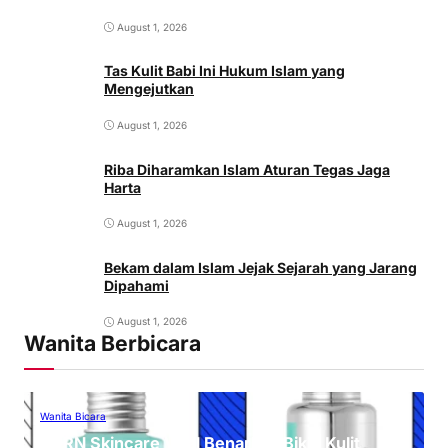
August 1, 2026
Tas Kulit Babi Ini Hukum Islam yang
Mengejutkan
August 1, 2026
Riba Diharamkan Islam Aturan Tegas Jaga
Harta
August 1, 2026
Bekam dalam Islam Jejak Sejarah yang Jarang
Dipahami
August 1, 2026
Wanita Berbicara
Wanita Bicara
PDRN Skincare Viral Benarkah Bikin Kulit