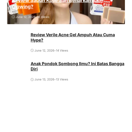
Review Sabun Kojie San Benarkah Bikin
Glowing?
June 12, 2026
•
16 Views
Review Verile Acne Gel Ampuh Atau Cuma
Hype?
June 12, 2026
•
14 Views
Anak Pondok Sombong Ilmu? Ini Batas Bangga
Diri
June 13, 2026
•
13 Views