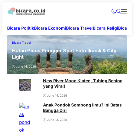
Bicara Politik
Bicara Ekonomi
Bicara Travel
Bicara Religi
Bicara 
Bicara Travel
Hutan Pinus Pengger Spot Foto Ikonik & City
Light
June 14, 2026
New River Moon Klaten, Tubing Bening
yang Viral!
June 14, 2026
Anak Pondok Sombong Ilmu? Ini Batas
Bangga Diri
June 13, 2026