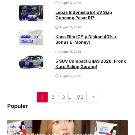
August 5, 2026
Lepas Indonesia E4 EV Siap
Bicara
Otomotif
Guncang Pasar RI?
August 5, 2026
Kaca Film ICE.µ Diskon 40% +
Bicara
Otomotif
Bonus E-Money!
August 5, 2026
5 SUV Compact GIIAS 2026, Fronx
Bicara
Otomotif
Kuro Paling Garang!
August 5, 2026
1
2
3
…
176
Populer
Wanita Bicara