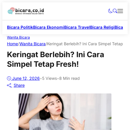
Bicara Politik
Bicara Ekonomi
Bicara Travel
Bicara Religi
Bicara 
Wanita Bicara
Home
/
Wanita Bicara
/
Keringat Berlebih? Ini Cara Simpel Tetap Fr
Keringat Berlebih? Ini Cara
Simpel Tetap Fresh!
June 12, 2026
•
5
Views
•
8 Min read
Share