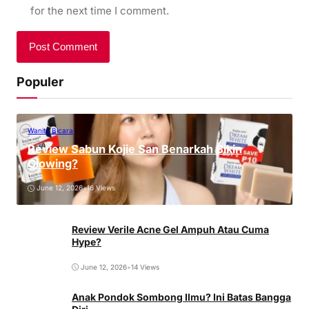
for the next time I comment.
Populer
Wanita Bicara
Review Sabun Kojie San Benarkah Bikin
Glowing?
June 12, 2026
•
16 Views
Review Verile Acne Gel Ampuh Atau Cuma
Hype?
June 12, 2026
•
14 Views
Anak Pondok Sombong Ilmu? Ini Batas Bangga