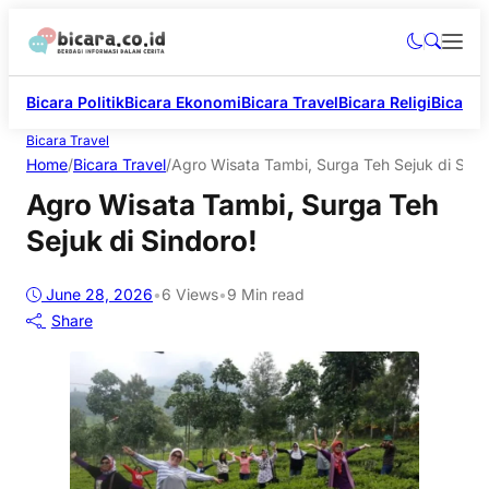
Bicara Politik
Bicara Ekonomi
Bicara Travel
Bicara Religi
Bicara 
Bicara Travel
Home
/
Bicara Travel
/
Agro Wisata Tambi, Surga Teh Sejuk di Sind
Agro Wisata Tambi, Surga Teh
Sejuk di Sindoro!
June 28, 2026
•
6
Views
•
9 Min read
Share