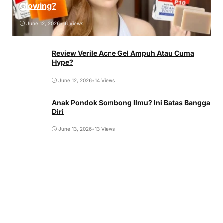
Glowing?
June 12, 2026
•
16 Views
Review Verile Acne Gel Ampuh Atau Cuma
Hype?
June 12, 2026
•
14 Views
Anak Pondok Sombong Ilmu? Ini Batas Bangga
Diri
June 13, 2026
•
13 Views