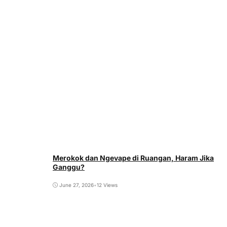
Merokok dan Ngevape di Ruangan, Haram Jika
Ganggu?
June 27, 2026
•
12 Views