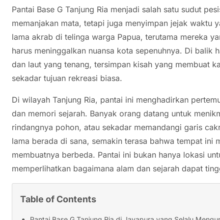
Pantai Base G Tanjung Ria menjadi salah satu sudut pesi
memanjakan mata, tetapi juga menyimpan jejak waktu y
lama akrab di telinga warga Papua, terutama mereka ya
harus meninggalkan nuansa kota sepenuhnya. Di balik 
dan laut yang tenang, tersimpan kisah yang membuat ka
sekadar tujuan rekreasi biasa.
Di wilayah Tanjung Ria, pantai ini menghadirkan pertem
dan memori sejarah. Banyak orang datang untuk menikm
rindangnya pohon, atau sekadar memandangi garis cak
lama berada di sana, semakin terasa bahwa tempat ini me
membuatnya berbeda. Pantai ini bukan hanya lokasi unt
memperlihatkan bagaimana alam dan sejarah dapat tin
Table of Contents
Pantai Base G Tanjung Ria di Jayapura yang Selalu Meng