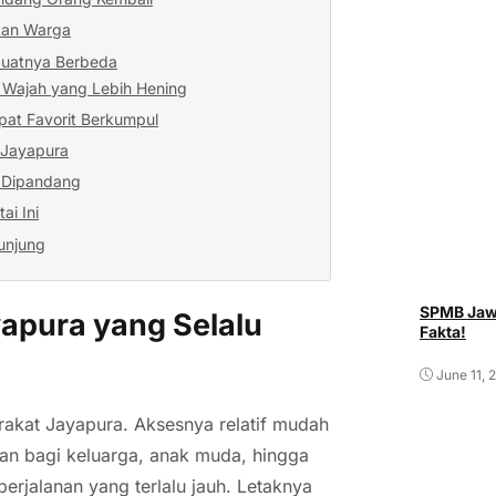
tan Warga
buatnya Berbeda
n Wajah yang Lebih Hening
pat Favorit Berkumpul
a Jayapura
h Dipandang
ai Ini
unjung
SPMB Jawa
yapura yang Selalu
Fakta!
June 11, 
rakat Jayapura. Aksesnya relatif mudah
han bagi keluarga, anak muda, hingga
erjalanan yang terlalu jauh. Letaknya