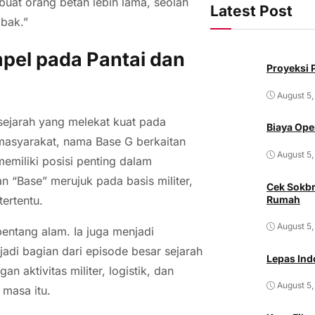
buat orang betah lebih lama, seolah
Latest Post
mbak.”
el pada Pantai dan
Proyeksi P
August 5,
ejarah yang melekat kuat pada
Biaya Ope
 masyarakat, nama Base G berkaitan
August 5,
emiliki posisi penting dalam
n “Base” merujuk pada basis militer,
Cek Sokbr
Rumah
ertentu.
August 5,
bentang alam. Ia juga menjadi
di bagian dari episode besar sejarah
Lepas Ind
n aktivitas militer, logistik, dan
August 5,
masa itu.