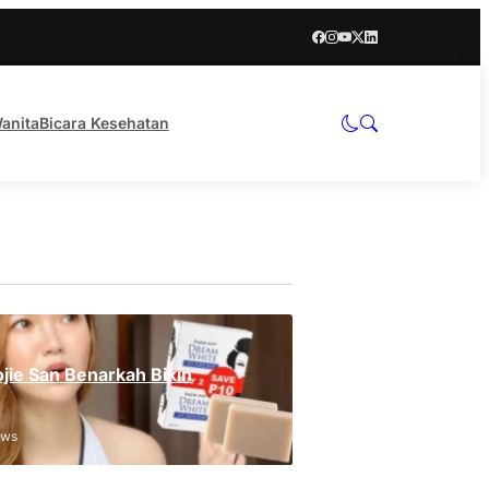
anita
Bicara Kesehatan
jie San Benarkah Bikin
ews