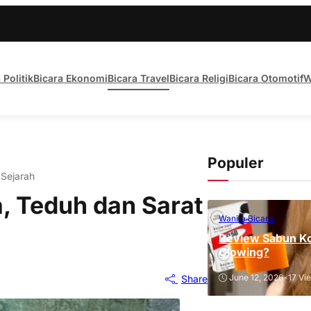
 Politik
Bicara Ekonomi
Bicara Travel
Bicara Religi
Bicara Otomotif
W
Populer
 Sejarah
a, Teduh dan Sarat
Wanita Bicara
Review Sabun Ko
Glowing?
June 12, 2026
•
17 Vi
Share