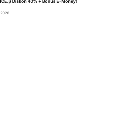
 ICE.µ Diskon 40% + Bonus E-Money!
 2026