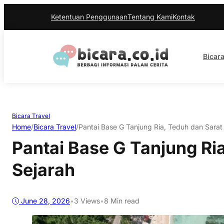
Ketentuan Penggunaan
Tentang Kami
Kontak
Bicara
Bicara Travel
Home
/
Bicara Travel
/
Pantai Base G Tanjung Ria, Teduh dan Sarat
Pantai Base G Tanjung Ri
Sejarah
June 28, 2026
•
3
Views
•
8 Min read