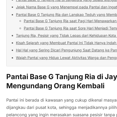
Jejak Nama Base G yang Menempel pada Pantai dan Inga
Pantai Base G Tanjung Ria dan Lanskap Teduh yang Mem
Pantai Base G Tanjung Ria saat Pagi Hari Menawarka
Pantai Base G Tanjung Ria saat Sore Hari Menjadi Tem
Tanjung Ria, Pesisir yang Tidak Lepas dari Kehidupan Kot
Kisah Sejarah yang Membuat Pantai Ini Tidak Hanya Inda
Hal Hal yang Sering Dicari Pengunjung Saat Datang ke Pant
Wajah Pantai yang Hidup Lewat Aktivitas Warga dan Peng
Pantai Base G Tanjung Ria di Ja
Mengundang Orang Kembali
Pantai ini berada di kawasan yang cukup dikenal masya
dijangkau dari pusat kota, sehingga menjadikannya pili
pelancong yang ingin merasakan suasana pesisir tanpa p