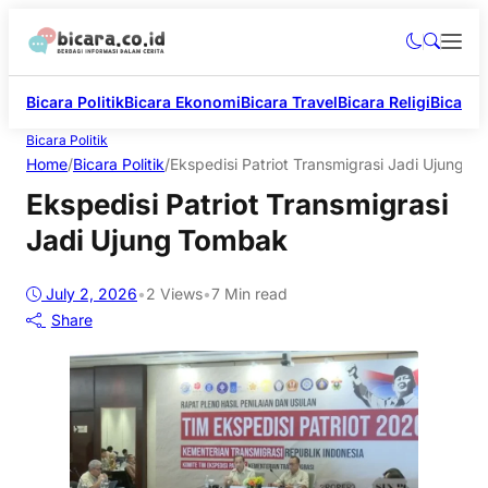
Bicara Politik
Bicara Ekonomi
Bicara Travel
Bicara Religi
Bicara 
Bicara Politik
Home
/
Bicara Politik
/
Ekspedisi Patriot Transmigrasi Jadi Ujung 
Ekspedisi Patriot Transmigrasi
Jadi Ujung Tombak
July 2, 2026
•
2
Views
•
7 Min read
Share