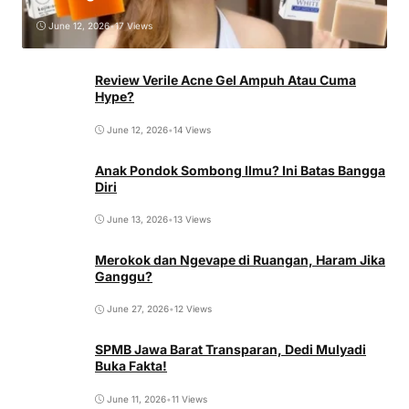
June 12, 2026
•
17 Views
Review Verile Acne Gel Ampuh Atau Cuma
Hype?
June 12, 2026
•
14 Views
Anak Pondok Sombong Ilmu? Ini Batas Bangga
Diri
June 13, 2026
•
13 Views
Merokok dan Ngevape di Ruangan, Haram Jika
Ganggu?
June 27, 2026
•
12 Views
SPMB Jawa Barat Transparan, Dedi Mulyadi
Buka Fakta!
June 11, 2026
•
11 Views