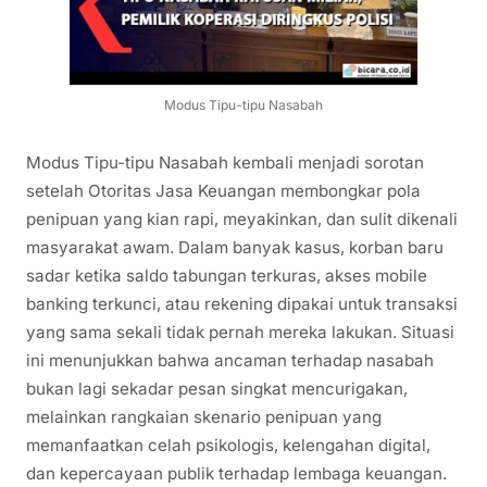
Modus Tipu-tipu Nasabah
Modus Tipu-tipu Nasabah kembali menjadi sorotan
setelah Otoritas Jasa Keuangan membongkar pola
penipuan yang kian rapi, meyakinkan, dan sulit dikenali
masyarakat awam. Dalam banyak kasus, korban baru
sadar ketika saldo tabungan terkuras, akses mobile
banking terkunci, atau rekening dipakai untuk transaksi
yang sama sekali tidak pernah mereka lakukan. Situasi
ini menunjukkan bahwa ancaman terhadap nasabah
bukan lagi sekadar pesan singkat mencurigakan,
melainkan rangkaian skenario penipuan yang
memanfaatkan celah psikologis, kelengahan digital,
dan kepercayaan publik terhadap lembaga keuangan.