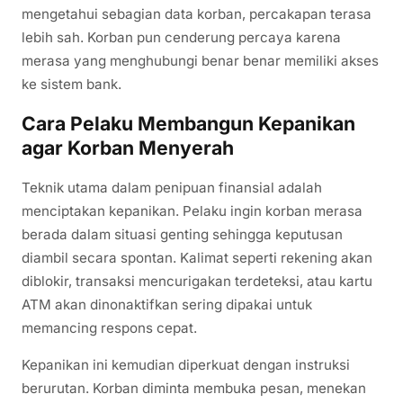
mengetahui sebagian data korban, percakapan terasa
lebih sah. Korban pun cenderung percaya karena
merasa yang menghubungi benar benar memiliki akses
ke sistem bank.
Cara Pelaku Membangun Kepanikan
agar Korban Menyerah
Teknik utama dalam penipuan finansial adalah
menciptakan kepanikan. Pelaku ingin korban merasa
berada dalam situasi genting sehingga keputusan
diambil secara spontan. Kalimat seperti rekening akan
diblokir, transaksi mencurigakan terdeteksi, atau kartu
ATM akan dinonaktifkan sering dipakai untuk
memancing respons cepat.
Kepanikan ini kemudian diperkuat dengan instruksi
berurutan. Korban diminta membuka pesan, menekan