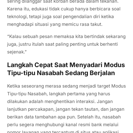
sering dilanggar saat korban berada dalam tekanan.
Karena itu, edukasi tidak cukup hanya berbicara soal
teknologi, tetapi juga soal pengendalian diri ketika
menghadapi situasi yang memicu rasa takut.
“Kalau sebuah pesan memaksa kita bertindak sekarang
juga, justru itulah saat paling penting untuk berhenti
sejenak.”
Langkah Cepat Saat Menyadari Modus
Tipu-tipu Nasabah Sedang Berjalan
Ketika seseorang merasa sedang menjadi target Modus
Tipu-tipu Nasabah, langkah pertama yang harus
dilakukan adalah menghentikan interaksi. Jangan
lanjutkan percakapan, jangan tekan tautan, dan jangan
berikan data tambahan apa pun. Setelah itu, nasabah
perlu segera menghubungi kanal resmi bank melalui
nomor layanan yang tercantum di situs atau aplikasi