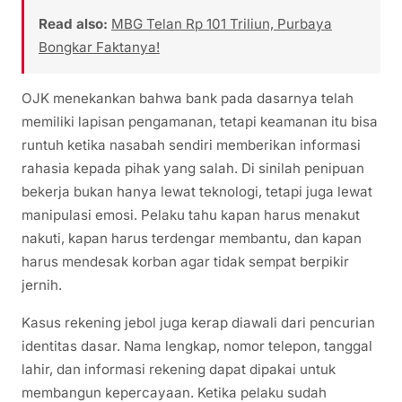
Read also:
MBG Telan Rp 101 Triliun, Purbaya
Bongkar Faktanya!
OJK menekankan bahwa bank pada dasarnya telah
memiliki lapisan pengamanan, tetapi keamanan itu bisa
runtuh ketika nasabah sendiri memberikan informasi
rahasia kepada pihak yang salah. Di sinilah penipuan
bekerja bukan hanya lewat teknologi, tetapi juga lewat
manipulasi emosi. Pelaku tahu kapan harus menakut
nakuti, kapan harus terdengar membantu, dan kapan
harus mendesak korban agar tidak sempat berpikir
jernih.
Kasus rekening jebol juga kerap diawali dari pencurian
identitas dasar. Nama lengkap, nomor telepon, tanggal
lahir, dan informasi rekening dapat dipakai untuk
membangun kepercayaan. Ketika pelaku sudah