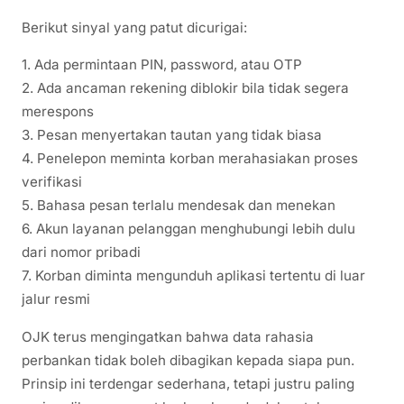
Berikut sinyal yang patut dicurigai:
1. Ada permintaan PIN, password, atau OTP
2. Ada ancaman rekening diblokir bila tidak segera
merespons
3. Pesan menyertakan tautan yang tidak biasa
4. Penelepon meminta korban merahasiakan proses
verifikasi
5. Bahasa pesan terlalu mendesak dan menekan
6. Akun layanan pelanggan menghubungi lebih dulu
dari nomor pribadi
7. Korban diminta mengunduh aplikasi tertentu di luar
jalur resmi
OJK terus mengingatkan bahwa data rahasia
perbankan tidak boleh dibagikan kepada siapa pun.
Prinsip ini terdengar sederhana, tetapi justru paling