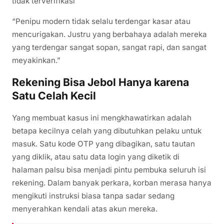
tidak terverifikasi
“Penipu modern tidak selalu terdengar kasar atau
mencurigakan. Justru yang berbahaya adalah mereka
yang terdengar sangat sopan, sangat rapi, dan sangat
meyakinkan.”
Rekening Bisa Jebol Hanya karena
Satu Celah Kecil
Yang membuat kasus ini mengkhawatirkan adalah
betapa kecilnya celah yang dibutuhkan pelaku untuk
masuk. Satu kode OTP yang dibagikan, satu tautan
yang diklik, atau satu data login yang diketik di
halaman palsu bisa menjadi pintu pembuka seluruh isi
rekening. Dalam banyak perkara, korban merasa hanya
mengikuti instruksi biasa tanpa sadar sedang
menyerahkan kendali atas akun mereka.