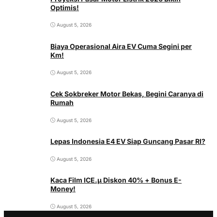
Optimis!
August 5, 2026
Biaya Operasional Aira EV Cuma Segini per
Km!
August 5, 2026
Cek Sokbreker Motor Bekas, Begini Caranya di
Rumah
August 5, 2026
Lepas Indonesia E4 EV Siap Guncang Pasar RI?
August 5, 2026
Kaca Film ICE.µ Diskon 40% + Bonus E-
Money!
August 5, 2026