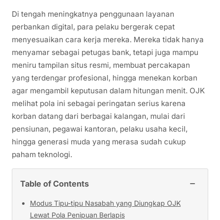
Di tengah meningkatnya penggunaan layanan
perbankan digital, para pelaku bergerak cepat
menyesuaikan cara kerja mereka. Mereka tidak hanya
menyamar sebagai petugas bank, tetapi juga mampu
meniru tampilan situs resmi, membuat percakapan
yang terdengar profesional, hingga menekan korban
agar mengambil keputusan dalam hitungan menit. OJK
melihat pola ini sebagai peringatan serius karena
korban datang dari berbagai kalangan, mulai dari
pensiunan, pegawai kantoran, pelaku usaha kecil,
hingga generasi muda yang merasa sudah cukup
paham teknologi.
−
Table of Contents
Modus Tipu-tipu Nasabah yang Diungkap OJK
Lewat Pola Penipuan Berlapis