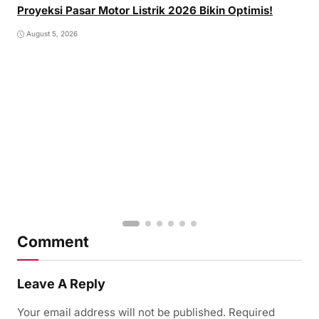
Proyeksi Pasar Motor Listrik 2026 Bikin Optimis!
August 5, 2026
Comment
Leave A Reply
Your email address will not be published.
Required