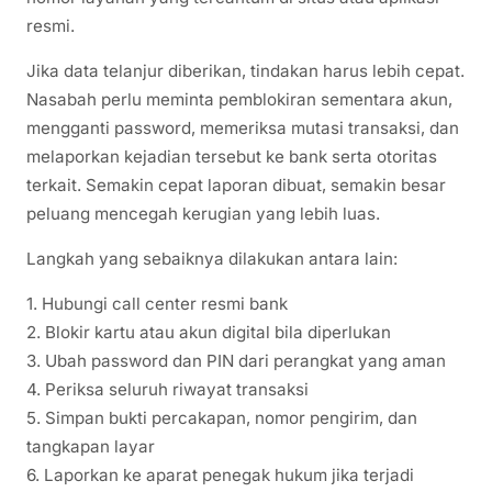
resmi.
Jika data telanjur diberikan, tindakan harus lebih cepat.
Nasabah perlu meminta pemblokiran sementara akun,
mengganti password, memeriksa mutasi transaksi, dan
melaporkan kejadian tersebut ke bank serta otoritas
terkait. Semakin cepat laporan dibuat, semakin besar
peluang mencegah kerugian yang lebih luas.
Langkah yang sebaiknya dilakukan antara lain:
1. Hubungi call center resmi bank
2. Blokir kartu atau akun digital bila diperlukan
3. Ubah password dan PIN dari perangkat yang aman
4. Periksa seluruh riwayat transaksi
5. Simpan bukti percakapan, nomor pengirim, dan
tangkapan layar
6. Laporkan ke aparat penegak hukum jika terjadi