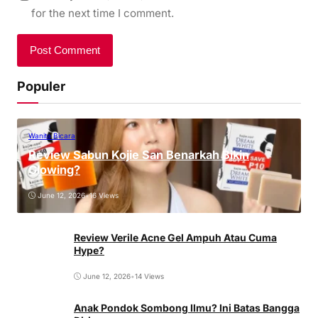
for the next time I comment.
Populer
Wanita Bicara
Review Sabun Kojie San Benarkah Bikin
Glowing?
June 12, 2026
•
16 Views
Review Verile Acne Gel Ampuh Atau Cuma
Hype?
June 12, 2026
•
14 Views
Anak Pondok Sombong Ilmu? Ini Batas Bangga