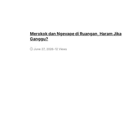
Merokok dan Ngevape di Ruangan, Haram Jika
Ganggu?
June 27, 2026
•
12 Views