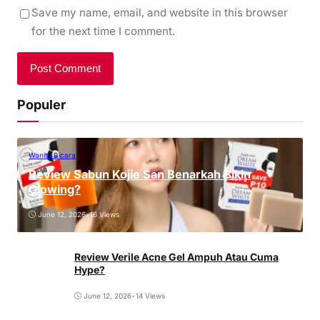
Save my name, email, and website in this browser
for the next time I comment.
Populer
Wanita Bicara
Review Sabun Kojie San Benarkah Bikin
Glowing?
June 12, 2026
•
16 Views
Review Verile Acne Gel Ampuh Atau Cuma
Hype?
June 12, 2026
•
14 Views