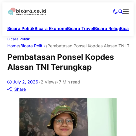
Bicara Politik
Bicara Ekonomi
Bicara Travel
Bicara Religi
Bicara 
Bicara Politik
Home
/
Bicara Politik
/
Pembatasan Ponsel Kopdes Alasan TNI Ter
Pembatasan Ponsel Kopdes
Alasan TNI Terungkap
July 2, 2026
•
2
Views
•
7 Min read
Share