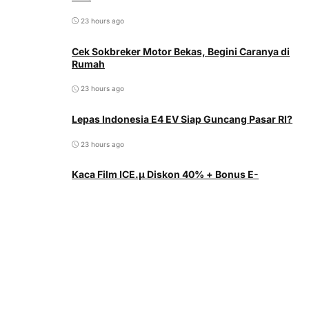
23 hours ago
Cek Sokbreker Motor Bekas, Begini Caranya di
Rumah
23 hours ago
Lepas Indonesia E4 EV Siap Guncang Pasar RI?
23 hours ago
Kaca Film ICE.µ Diskon 40% + Bonus E-
Money!
23 hours ago
Melalui gaya penyajian yang ringan dan mudah dipahami,
Bicara.co.id menghadirkan konten seputar kehidupan,