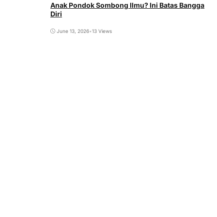
Anak Pondok Sombong Ilmu? Ini Batas Bangga
Diri
June 13, 2026
•
13 Views