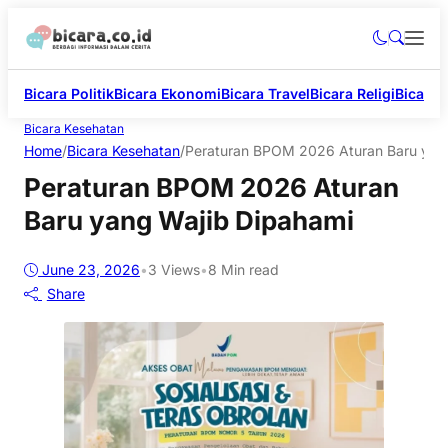
Bicara Politik
Bicara Ekonomi
Bicara Travel
Bicara Religi
Bicara 
Bicara Kesehatan
Home
/
Bicara Kesehatan
/
Peraturan BPOM 2026 Aturan Baru yan
Peraturan BPOM 2026 Aturan
Baru yang Wajib Dipahami
June 23, 2026
•
3
Views
•
8 Min read
Share