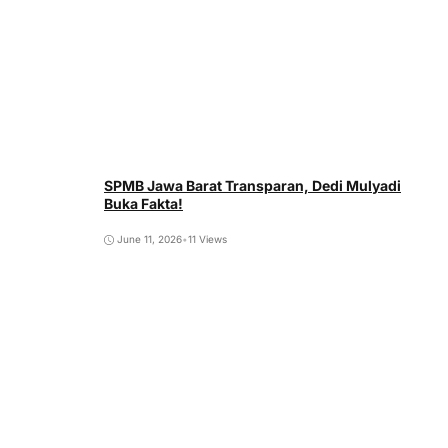
SPMB Jawa Barat Transparan, Dedi Mulyadi
Buka Fakta!
June 11, 2026
•
11 Views