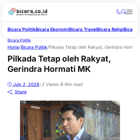
Bicara Politik
Bicara Ekonomi
Bicara Travel
Bicara Religi
Bicara 
Bicara Politik
Home
/
Bicara Politik
/
Pilkada Tetap oleh Rakyat, Gerindra Hormat
Pilkada Tetap oleh Rakyat,
Gerindra Hormati MK
July 2, 2026
•
2
Views
•
8 Min read
Share