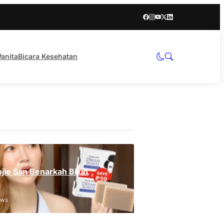
anita
Bicara Kesehatan
jie San Benarkah Bikin
ews