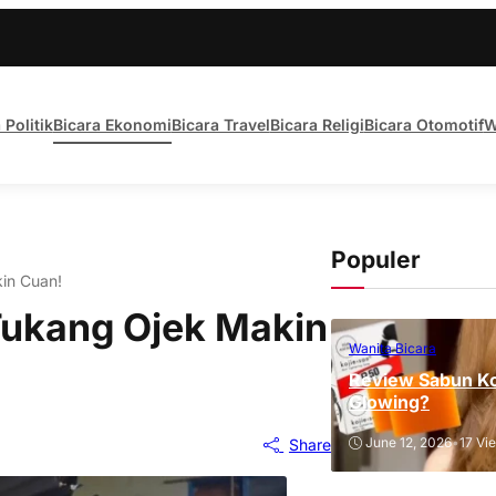
 Politik
Bicara Ekonomi
Bicara Travel
Bicara Religi
Bicara Otomotif
W
Populer
in Cuan!
Tukang Ojek Makin
Wanita Bicara
Review Sabun Ko
Glowing?
June 12, 2026
•
17 Vi
Share