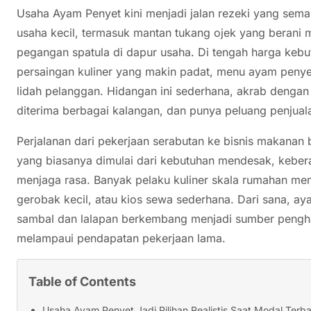
Usaha Ayam Penyet kini menjadi jalan rezeki yang sema
usaha kecil, termasuk mantan tukang ojek yang berani
pegangan spatula di dapur usaha. Di tengah harga keb
persaingan kuliner yang makin padat, menu ayam penyet
lidah pelanggan. Hidangan ini sederhana, akrab deng
diterima berbagai kalangan, dan punya peluang penjuala
Perjalanan dari pekerjaan serabutan ke bisnis makanan 
yang biasanya dimulai dari kebutuhan mendesak, kebera
menjaga rasa. Banyak pelaku kuliner skala rumahan me
gerobak kecil, atau kios sewa sederhana. Dari sana, 
sambal dan lalapan berkembang menjadi sumber peng
melampaui pendapatan pekerjaan lama.
Table of Contents
Usaha Ayam Penyet Jadi Pilihan Realistis Saat Modal Terb