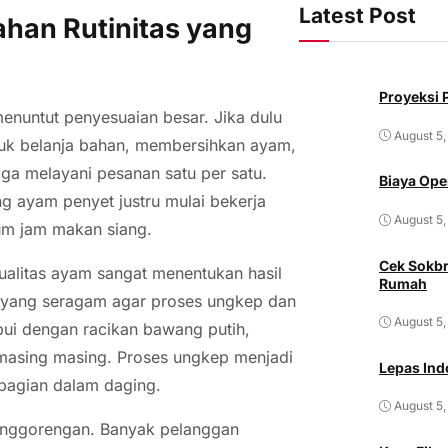
Latest Post
ahan Rutinitas yang
Proyeksi P
menuntut penyesuaian besar. Jika dulu
August 5,
untuk belanja bahan, membersihkan ayam,
a melayani pesanan satu per satu.
Biaya Ope
ng ayam penyet justru mulai bekerja
August 5,
um jam makan siang.
Cek Sokbr
Kualitas ayam sangat menentukan hasil
Rumah
m yang seragam agar proses ungkep dan
August 5,
bui dengan racikan bawang putih,
 masing masing. Proses ungkep menjadi
Lepas Ind
 bagian dalam daging.
August 5,
penggorengan. Banyak pelanggan