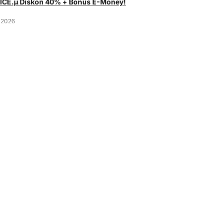
 ICE.µ Diskon 40% + Bonus E-Money!
 2026