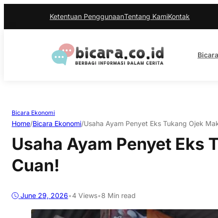
Ketentuan Penggunaan
Tentang Kami
Kontak
Bicara
Bicara Ekonomi
Home
/
Bicara Ekonomi
/
Usaha Ayam Penyet Eks Tukang Ojek Mak
Usaha Ayam Penyet Eks 
Cuan!
June 29, 2026
•
4
Views
•
8 Min read