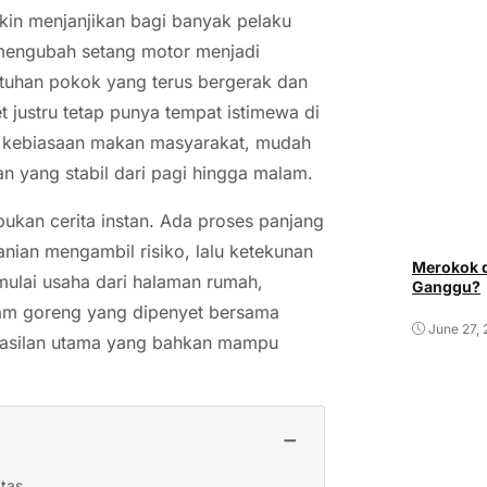
kin menjanjikan bagi banyak pelaku
 mengubah setang motor menjadi
utuhan pokok yang terus bergerak dan
 justru tetap punya tempat istimewa di
an kebiasaan makan masyarakat, mudah
n yang stabil dari pagi hingga malam.
bukan cerita instan. Ada proses panjang
nian mengambil risiko, lalu ketekunan
Merokok d
mulai usaha dari halaman rumah,
Ganggu?
ayam goreng yang dipenyet bersama
June 27,
hasilan utama yang bahkan mampu
−
atas