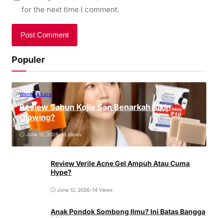
for the next time I comment.
Populer
Wanita Bicara
Review Sabun Kojie San Benarkah Bikin
Glowing?
June 12, 2026
•
16 Views
Review Verile Acne Gel Ampuh Atau Cuma
Hype?
June 12, 2026
•
14 Views
Anak Pondok Sombong Ilmu? Ini Batas Bangga