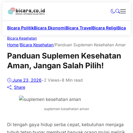
Bicara Politik
Bicara Ekonomi
Bicara Travel
Bicara Religi
Bicara 
Bicara Kesehatan
Home
/
Bicara Kesehatan
/
Panduan Suplemen Kesehatan Aman, Jan
Panduan Suplemen Kesehatan
Aman, Jangan Salah Pilih!
June 23, 2026
•
2
Views
•
8 Min read
Share
suplemen kesehatan aman
Di tengah gaya hidup serba cepat, kebutuhan menjaga
tubuh tetap bugar membuat banyak orang mulai melirik