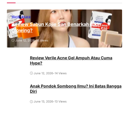
Wanita Bicara
Review Sabun Kojie San Benarkah Bikin
Glowing?
June 12, 2026
•
16 Views
Review Verile Acne Gel Ampuh Atau Cuma
Hype?
June 12, 2026
•
14 Views
Anak Pondok Sombong Ilmu? Ini Batas Bangga
Diri
June 13, 2026
•
13 Views