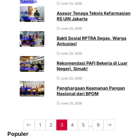
Kesehatan
June 23, 2026
Asesor Tenaga Teknis Kefarmasian
Bicara
Kesehatan
RS UIN Jakarta
June 23, 2026
Bakti Sosial RPTRA Segas, Warga
Bicara
Kesehatan
Antusias!
June 23, 2026
Rekomendasi PAFI Bekerja di Luar
Bicara
Kesehatan
Negeri, Simak!
June 23, 2026
Penghargaan Keamanan Pangan
Bicara
Kesehatan
Nasional dari BPOM
June 23, 2026
1
2
3
4
5
…
9
Populer