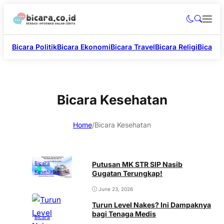
Bicara Politik
Bicara Ekonomi
Bicara Travel
Bicara Religi
Bicara 
Bicara Kesehatan
Home
/
Bicara Kesehatan
Putusan MK STR SIP Nasib
Bicara
Kesehatan
Gugatan Terungkap!
June 23, 2026
Turun Level Nakes? Ini Dampaknya
bagi Tenaga Medis
Bicara